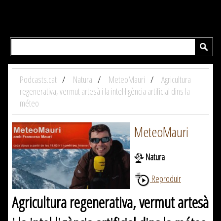
Podcasts.cat
Natura
MeteoMauri
Agricultura
regenerativa, vermut artesà i la intel·ligència artificial dins la
méteo
MeteoMauri
Natura
Reproduir
Agricultura regenerativa, vermut artesà