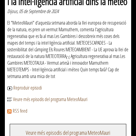
i la intel·ligència artificial dins la méteo
Dijous, 05 de Septembre de 2024
El "MeteoMauri" d'aquesta setmana aborda la llei europea de recuperació
de la natura, es pren un vermut Marnuthem, comenta l'agricultura
regenerativa que es fa al mas Les Gambires i descobreix més coses dels
mapes del temps i la intel·ligència artificial. METEOESCAPADES - La
sostenibilitat del càmping Els Roures METEOAMBIENT - La UE aprova la llei de
restauració de la natura METEOTERRA¿-¿ Agricultura regenerativa al mas Les
Gambires METEOTAULA - Vermut artesà i innovador Marnuthem
METEOTEMPS - Intel·ligència artificial i méteo Quin temps farà? Cap de
setmana amb una mica de tot
Reproduir episodi
Veure més episodis del programa MeteoMauri
RSS feed
Veure més episodis del programa MeteoMauri