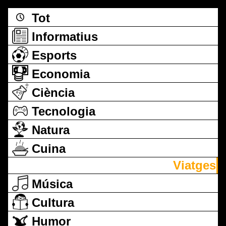
Tot
Informatius
Esports
Economia
Ciència
Tecnologia
Natura
Cuina
Viatges
Música
Cultura
Humor