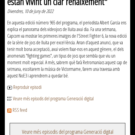
estan vivint un clar renaixement"
Divendres, 10 de Juny de 2022
En aquesta edició número 965 del programa, el periodista Albert Garcia ens
explica el panorama dels videojocs de lluita avui dia. Fa una setmana,
Capcom va mostrar les primeres imatges de l'Street Fighter 6, la nova edició
de la sèrie de jocs de lluita per excel·lència. Arran d'aquest anunci, que va
tenir molt bona acceptació, avui volem fixar-nos en aquest gènere, el dels
anomenats "fighting games", un tipus de jocs que sembla que viu un
moment molt especial. A més, sabrem què farà Retromaniacs aquest cap de
setmana, escoltarem la música de Victormame, farem una travessa amb
aquest NoE3 i aprendrem a quedar bé.
Reproduir episodi
Veure més episodis del programa Generació digital
RSS feed
Veure més episodis del programa Generació digital