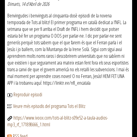
Dimarts, 14 d'Abril de 2026
Benvingudes i benvinguts al cinquanta-dosè episodi de la novena
temporada de Tots al blitz! El primer programa en català dedicat a l’NFL. La
setmana que ve per fi arriba el Draft de l’NFL i hem decidit que potser
estaria bé fer un programa O DOS per parlar-ne. I dic per parlar-ne sent
generós perquè tots sabem que el que farem és que el Ferran parla i el
Jesús i jo ballem, com la Muntanya de la Irene Solà. Sigui com sigui avui
aprendrem molts noms raros i descobrirem universitats que no sabíem ni
que existien i que segurament ara mateix estan fent fora els seus esportistes
trans a canvi de que el govern americà no els retalli les subvencions. I mai és
mal moment per aprendre coses noves! O no Ferran, Jesús! HEM FET UNA
APP i la trobareu aquí: https://linktr.ee/nfl_encatala
Reproduir episodi
Veure més episodis del programa Tots el Blitz
https://www.ivoox.com/tots-al-blitz-s09e52-a-taula-audios-
mp3_rf_171898666_1.html
RSS feed