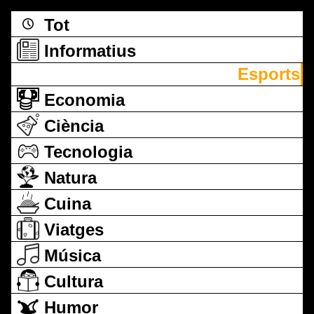
Tot
Informatius
Esports
Economia
Ciència
Tecnologia
Natura
Cuina
Viatges
Música
Cultura
Humor