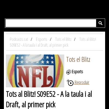
Podcasts.cat
Esports
Tots el Blitz
Tots al Blitz!
S09E52 - A la taula i al Draft, al primer pick
Tots el Blitz
Esports
Reproduir
Tots al Blitz! S09E52 - A la taula i al
Draft, al primer pick