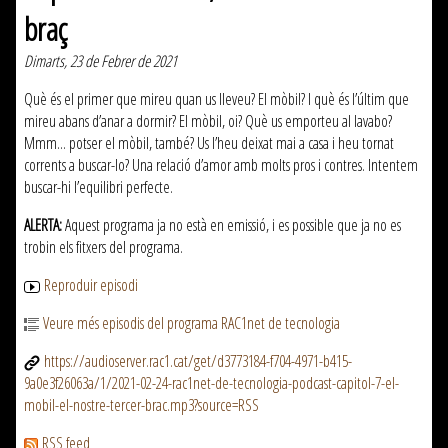
braç
Dimarts, 23 de Febrer de 2021
Què és el primer que mireu quan us lleveu? El mòbil? I què és l’últim que
mireu abans d’anar a dormir? El mòbil, oi? Què us emporteu al lavabo?
Mmm... potser el mòbil, també? Us l’heu deixat mai a casa i heu tornat
corrents a buscar-lo? Una relació d’amor amb molts pros i contres. Intentem
buscar-hi l’equilibri perfecte.
ALERTA:
Aquest programa ja no està en emissió, i es possible que ja no es
trobin els fitxers del programa.
Reproduir episodi
Veure més episodis del programa RAC1net de tecnologia
https://audioserver.rac1.cat/get/d3773184-f704-4971-b415-
9a0e3f26063a/1/2021-02-24-rac1net-de-tecnologia-podcast-capitol-7-el-
mobil-el-nostre-tercer-brac.mp3?source=RSS
RSS feed