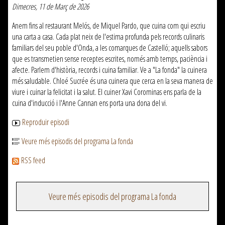
Dimecres, 11 de Març de 2026
Anem fins al restaurant Melós, de Miquel Pardo, que cuina com qui escriu
una carta a casa. Cada plat neix de l'estima profunda pels records culinaris
familiars del seu poble d'Onda, a les comarques de Castelló; aquells sabors
que es transmetien sense receptes escrites, només amb temps, paciència i
afecte. Parlem d'història, records i cuina familiar. Ve a "La fonda" la cuinera
més saludable. Chloé Sucrée és una cuinera que cerca en la seva manera de
viure i cuinar la felicitat i la salut. El cuiner Xavi Corominas ens parla de la
cuina d'inducció i l'Anne Cannan ens porta una dona del vi.
Reproduir episodi
Veure més episodis del programa La fonda
RSS feed
Veure més episodis del programa La fonda