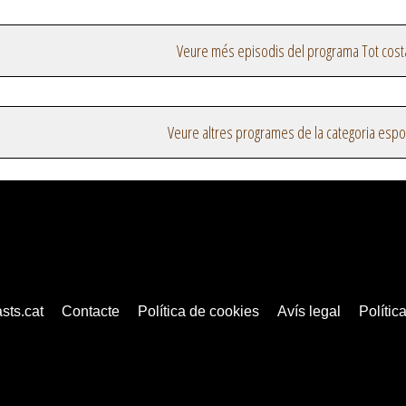
Veure més episodis del programa Tot cost
Veure altres programes de la categoria espo
sts.cat
Contacte
Política de cookies
Avís legal
Política