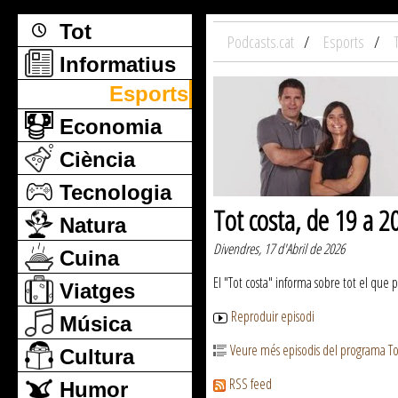
Tot
Podcasts.cat
Esports
Informatius
Esports
Economia
Ciència
Tecnologia
Tot costa, de 19 a 
Natura
Divendres, 17 d'Abril de 2026
Cuina
El "Tot costa" informa sobre tot el que 
Viatges
Reproduir episodi
Música
Veure més episodis del programa To
Cultura
RSS feed
Humor