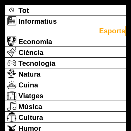
Tot
Informatius
Esports
Economia
Ciència
Tecnologia
Natura
Cuina
Viatges
Música
Cultura
Humor