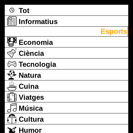
Tot
Informatius
Esports
Economia
Ciència
Tecnologia
Natura
Cuina
Viatges
Música
Cultura
Humor