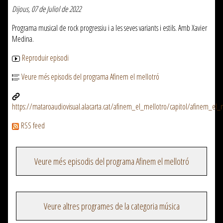
Dijous, 07 de Juliol de 2022
Programa musical de rock progressiu i a les seves variants i estils. Amb Xavier
Medina.
Reproduir episodi
Veure més episodis del programa Afinem el mellotró
https://mataroaudiovisual.alacarta.cat/afinem_el_mellotro/capitol/afinem_el
RSS feed
Veure més episodis del programa Afinem el mellotró
Veure altres programes de la categoria música