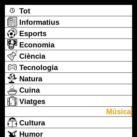
Tot
Informatius
Esports
Economia
Ciència
Tecnologia
Natura
Cuina
Viatges
Música
Cultura
Humor