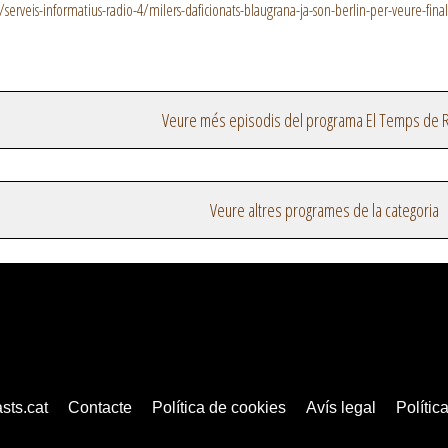
serveis-informatius-radio-4/milers-daficionats-blaugrana-ja-son-berlin-per-veure-fi
Veure més episodis del programa El Temps de R
Veure altres programes de la categoria
sts.cat
Contacte
Política de cookies
Avís legal
Política