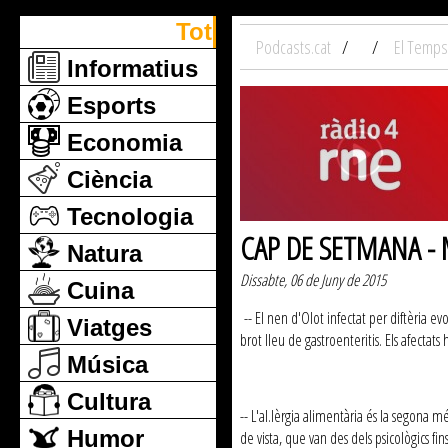
Tot
Podcasts.cat
El Temps
Informatius
Esports
Economia
Ciència
Tecnologia
CAP DE SETMANA - Mil
Natura
Dissabte, 06 de Juny de 2015
Cuina
-- El nen d'Olot infectat per diftèria e
Viatges
brot lleu de gastroenteritis. Els afecta
Música
Cultura
-- L'al.lèrgia alimentària és la segona
Humor
de vista, que van des dels psicològics fi