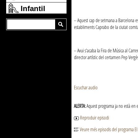
Infantil
-- Aquest cap de setmana a Barcelona es
establiments Caprabo de la ciutat comt
-- Avui s'acaba la Fira de Música al Carr
director artístic del certamen Pep Verg
Escuchar audio
ALERTA:
Aquest programa ja no està en emi
Reproduir episodi
Veure més episodis del programa El