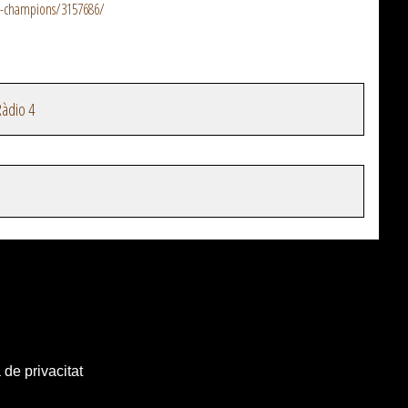
nal-champions/3157686/
àdio 4
 de privacitat