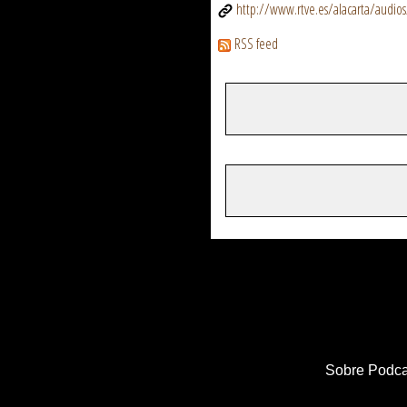
http://www.rtve.es/alacarta/audios/
RSS feed
Sobre Podca