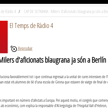
 de Ràdio 4
CAP DE SETMANA - Milers d'aficionats blaugrana ja són a Berl
El Temps de Ràdio 4
Reproduir
ers d'aficionats blaugrana ja són a Berlín 
voluciona favorablement tot i que continua ingressat a la unitat de cures intensives de
ts han estat els alumnes de 6è d'una escola de Girona que estaven de viatge de final de 
 més important en número d'afectats a Europa. Per aquest motiu, el congrés que comença
ns als econòmics, com explica la responsable d'Al.lergologia de l'Hospital Vall d'Hebron,