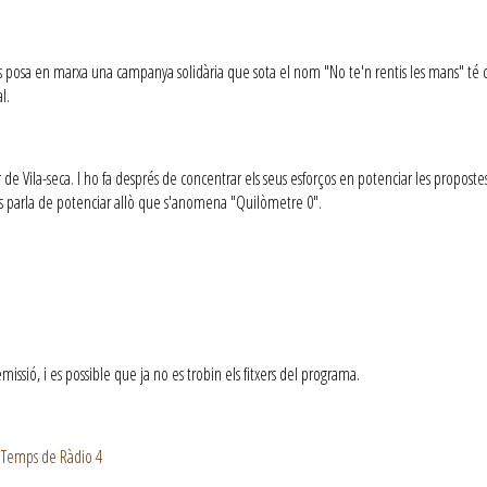
 posa en marxa una campanya solidària que sota el nom "No te'n rentis les mans" té com
al.
er de Vila-seca. I ho fa després de concentrar els seus esforços en potenciar les proposte
ès parla de potenciar allò que s'anomena "Quilòmetre 0".
ssió, i es possible que ja no es trobin els fitxers del programa.
 Temps de Ràdio 4