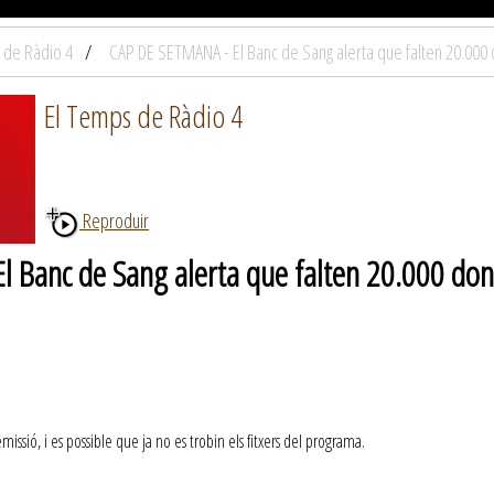
 de Ràdio 4
CAP DE SETMANA - El Banc de Sang alerta que falten 20.000 
El Temps de Ràdio 4
Reproduir
 Banc de Sang alerta que falten 20.000 dona
ssió, i es possible que ja no es trobin els fitxers del programa.