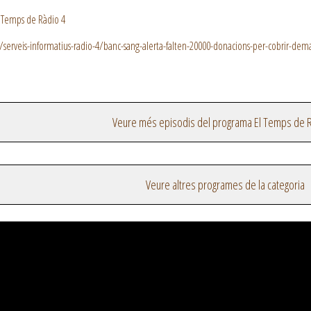
 Temps de Ràdio 4
/serveis-informatius-radio-4/banc-sang-alerta-falten-20000-donacions-per-cobrir-de
Veure més episodis del programa El Temps de R
Veure altres programes de la categoria