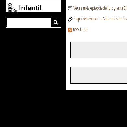
Infantil
Veure més episodis del programa El
http://www.rtve.es/alacarta/audios
RSS feed