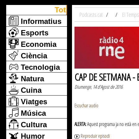
Tot
Podcasts.cat
El Temps
Informatius
Esports
Economia
Ciència
Tecnologia
CAP DE SETMANA - El
Natura
Diumenge, 14 d'Agost de 2016
Cuina
Viatges
Escuchar audio
Música
Cultura
ALERTA:
Aquest programa ja no està en emi
Humor
Reproduir episodi