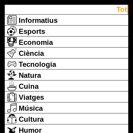
Tot
Informatius
Esports
Economia
Ciència
Tecnologia
Natura
Cuina
Viatges
Música
Cultura
Humor