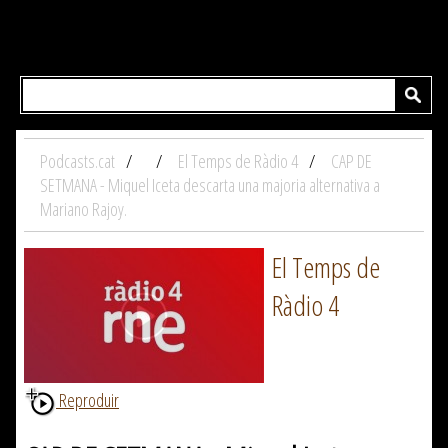
Podcasts.cat
El Temps de Ràdio 4
CAP DE
SETMANA - Miquel Iceta descarta una majoria alternativa a
Mariano Rajoy.
El Temps de
Ràdio 4
Reproduir