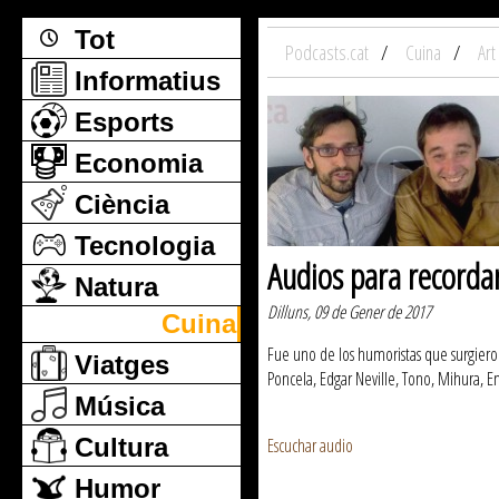
Tot
Podcasts.cat
Cuina
Art
Informatius
Esports
Economia
Ciència
Tecnologia
Audios para recorda
Natura
Dilluns, 09 de Gener de 2017
Cuina
Fue uno de los humoristas que surgieron
Viatges
Poncela, Edgar Neville, Tono, Mihura, E
Música
Cultura
Escuchar audio
Humor