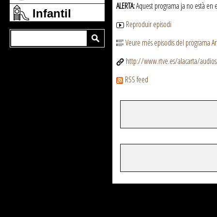
ALERTA:
Aquest programa ja no està en emi
Infantil
Reproduir episodi
Veure més episodis del programa Ar
http://www.rtve.es/alacarta/audio
RSS feed