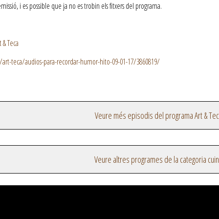
ssió, i es possible que ja no es trobin els fitxers del programa.
t & Teca
s/art-teca/audios-para-recordar-humor-hito-09-01-17/3860819/
Veure més episodis del programa Art & Te
Veure altres programes de la categoria cui