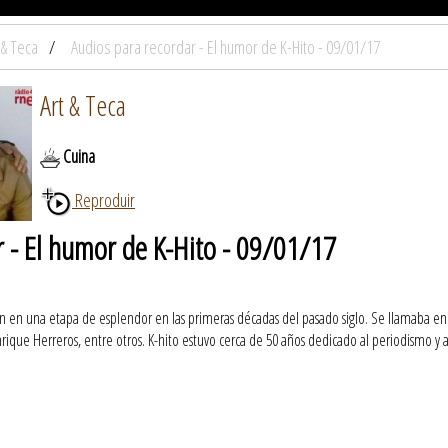
 & Teca
Audios para recordar - El humor de K-Hito - 09/01/17
Art & Teca
Cuina
Reproduir
r - El humor de K-Hito - 09/01/17
 en una etapa de esplendor en las primeras décadas del pasado siglo. Se llamaba en re
nrique Herreros, entre otros. K-hito estuvo cerca de 50 años dedicado al periodismo y a