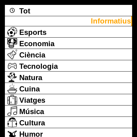
Tot
Informatius
Esports
Economia
Ciència
Tecnologia
Natura
Cuina
Viatges
Música
Cultura
Humor