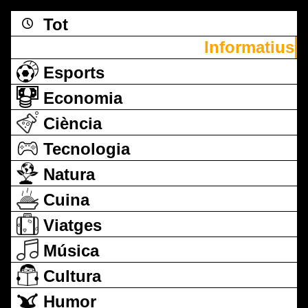
Tot
Informatius
Esports
Economia
Ciència
Tecnologia
Natura
Cuina
Viatges
Música
Cultura
Humor