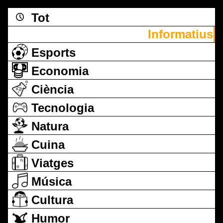
Tot
Informatius
Esports
Economia
Ciència
Tecnologia
Natura
Cuina
Viatges
Música
Cultura
Humor