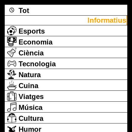
Tot
Informatius
Esports
Economia
Ciència
Tecnologia
Natura
Cuina
Viatges
Música
Cultura
Humor