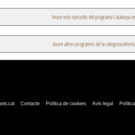
Veure més episodis del programa Catalunya v
Veure altres programes de la categoria inform
sts.cat
Contacte
Política de cookies
Avís legal
Política