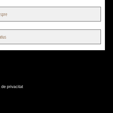
espre
atius
 de privacitat