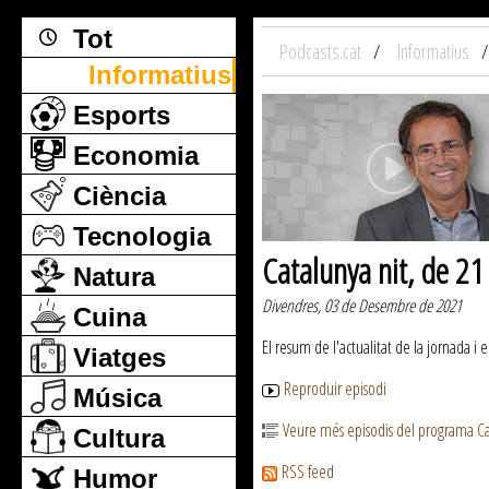
Tot
Podcasts.cat
Informatius
Informatius
Esports
Economia
Ciència
Tecnologia
Catalunya nit, de 2
Natura
Divendres, 03 de Desembre de 2021
Cuina
El resum de l'actualitat de la jornada i 
Viatges
Reproduir episodi
Música
Veure més episodis del programa Ca
Cultura
RSS feed
Humor