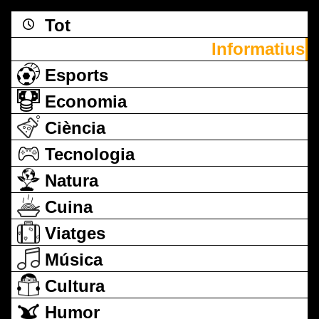
Tot
Informatius
Esports
Economia
Ciència
Tecnologia
Natura
Cuina
Viatges
Música
Cultura
Humor