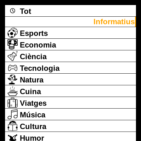
Tot
Informatius
Esports
Economia
Ciència
Tecnologia
Natura
Cuina
Viatges
Música
Cultura
Humor