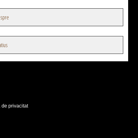
espre
atius
 de privacitat