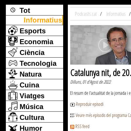
Tot
Podcasts.cat
Informatius
Informatius
Esports
Economia
Ciència
Tecnologia
Catalunya nit, de 2
Natura
Dilluns, 01 d'Agost de 2022
Cuina
El resum de l'actualitat de la jornada i 
Viatges
Reproduir episodi
Música
Veure més episodis del programa Ca
Cultura
RSS feed
Humor