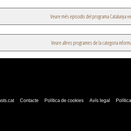
Veure més episodis del programa Catalunya v
Veure altres programes de la categoria inform
sts.cat
Contacte
Política de cookies
Avís legal
Política