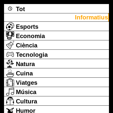
Tot
Informatius
Esports
Economia
Ciència
Tecnologia
Natura
Cuina
Viatges
Música
Cultura
Humor