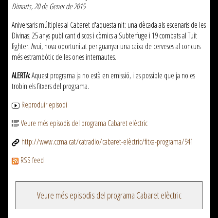
Dimarts, 20 de Gener de 2015
Aniversaris múltiples al Cabaret d'aquesta nit: una dècada als escenaris de les
Divinas; 25 anys publicant discos i còmics a Subterfuge i 19 combats al Tuit
fighter. Avui, nova oportunitat per guanyar una caixa de cerveses al concurs
més estrambòtic de les ones internautes.
ALERTA:
Aquest programa ja no està en emissió, i es possible que ja no es
trobin els fitxers del programa.
Reproduir episodi
Veure més episodis del programa Cabaret elèctric
http://www.ccma.cat/catradio/cabaret-elèctric/fitxa-programa/941
RSS feed
Veure més episodis del programa Cabaret elèctric