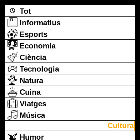
Tot
Informatius
Esports
Economia
Ciència
Tecnologia
Natura
Cuina
Viatges
Música
Cultura
Humor