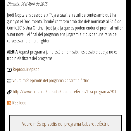
Dimarts, 14 d'Abril de 2015
Jordi Nopca ens descobreix 'Puja a casa', el recull de contes amb què ha
guanyat el Documenta. També xerrarem amb dos dels nominats al Saló de
Còmic 2015, Ana Oncina i José Ja Ja Ja que es poden endur el premi al millor
autor novell. Al final del programa ens jugarem el tipus per una caixa de
cerveses amb el Tuit Fighter.
ALERTA:
Aquest programa ja no està en emissió, i es possible que ja no es
trobin els fitxers del programa.
Reproduir episodi
Veure més episodis del programa Cabaret elèctric
http://www.ccma.cat/catradio/cabaret-elèctric/fitxa-programa/941
RSS feed
Veure més episodis del programa Cabaret elèctric