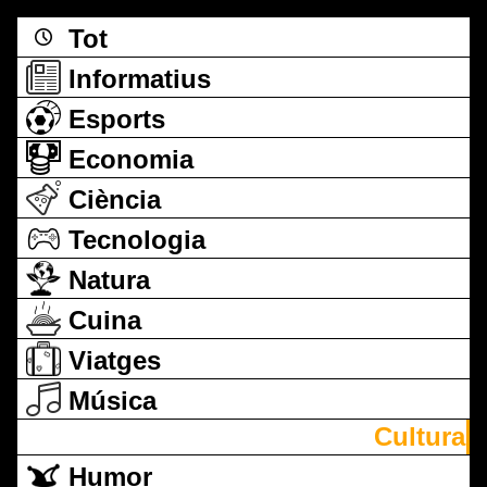
Tot
Informatius
Esports
Economia
Ciència
Tecnologia
Natura
Cuina
Viatges
Música
Cultura
Humor