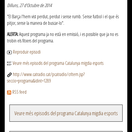
Dilluns, 27 d'Octubre de 2014
"El Barça l'hem vist perdut, perdut i sense rumb. Sense futbol i el que és
pitjor, sense la manera de buscar-lo".
ALERTA:
Aquest programa ja no està en emissió, i es possible que ja no es
trobin els fitxers del programa.
Reproduir episodi
Veure més episodis del programa Catalunya migdia esports
http://www.catradio.cat/pcatradio/crItem.jsp?
seccio=programa&idint=1289
RSS feed
Veure més episodis del programa Catalunya migdia esports