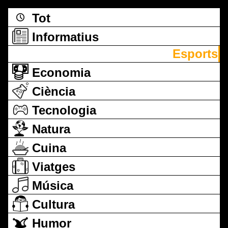
Tot
Informatius
Esports
Economia
Ciència
Tecnologia
Natura
Cuina
Viatges
Música
Cultura
Humor