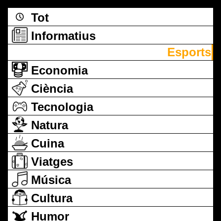
Tot
Informatius
Esports
Economia
Ciència
Tecnologia
Natura
Cuina
Viatges
Música
Cultura
Humor