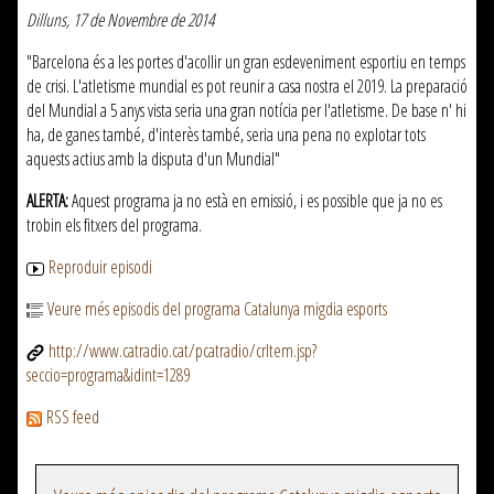
Dilluns, 17 de Novembre de 2014
"Barcelona és a les portes d'acollir un gran esdeveniment esportiu en temps
de crisi. L'atletisme mundial es pot reunir a casa nostra el 2019. La preparació
del Mundial a 5 anys vista seria una gran notícia per l'atletisme. De base n' hi
ha, de ganes també, d'interès també, seria una pena no explotar tots
aquests actius amb la disputa d'un Mundial"
ALERTA:
Aquest programa ja no està en emissió, i es possible que ja no es
trobin els fitxers del programa.
Reproduir episodi
Veure més episodis del programa Catalunya migdia esports
http://www.catradio.cat/pcatradio/crItem.jsp?
seccio=programa&idint=1289
RSS feed