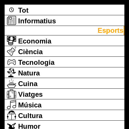
Tot
Informatius
Esports
Economia
Ciència
Tecnologia
Natura
Cuina
Viatges
Música
Cultura
Humor