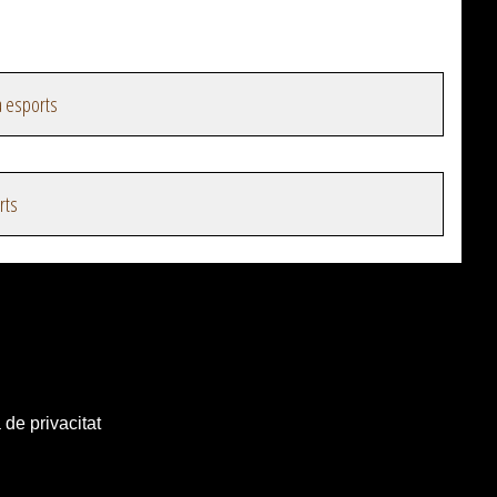
a esports
rts
 de privacitat