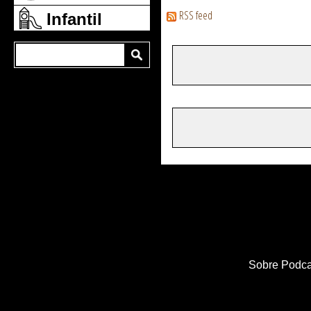
RSS feed
Infantil
Sobre Podca