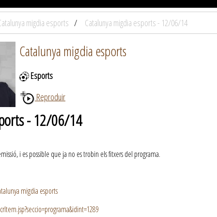
Catalunya migdia esports
Catalunya migdia esports - 12/06/14
Catalunya migdia esports
Esports
Reproduir
ports - 12/06/14
ssió, i es possible que ja no es trobin els fitxers del programa.
talunya migdia esports
crItem.jsp?seccio=programa&idint=1289