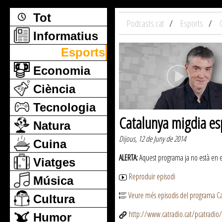
Tot
Podcasts.cat
Esports
Informatius
Esports
Economia
Ciència
Tecnologia
Catalunya migdia es
Natura
Dijous, 12 de Juny de 2014
Cuina
ALERTA:
Aquest programa ja no està en emi
Viatges
Reproduir episodi
Música
Veure més episodis del programa Ca
Cultura
http://www.catradio.cat/pcatradio/
Humor