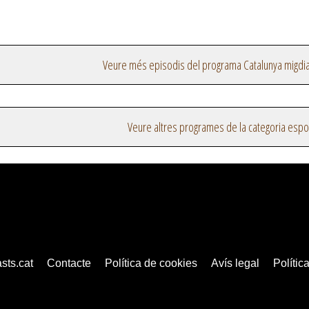
Veure més episodis del programa Catalunya migdi
Veure altres programes de la categoria espo
sts.cat
Contacte
Política de cookies
Avís legal
Política