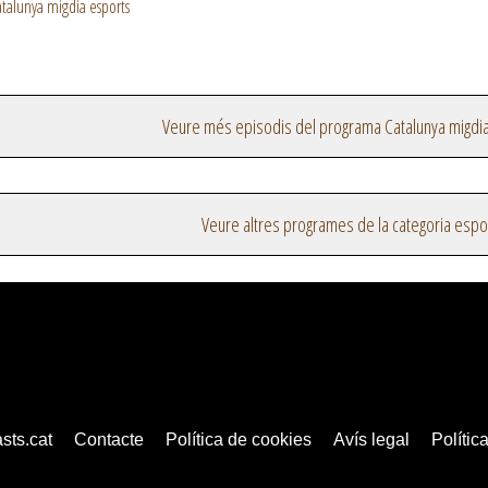
talunya migdia esports
Veure més episodis del programa Catalunya migdi
Veure altres programes de la categoria espo
sts.cat
Contacte
Política de cookies
Avís legal
Política