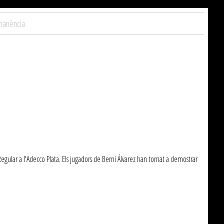
rmanència
gular a l'Adecco Plata. Els jugadors de Berni Álvarez han tornat a demostrar