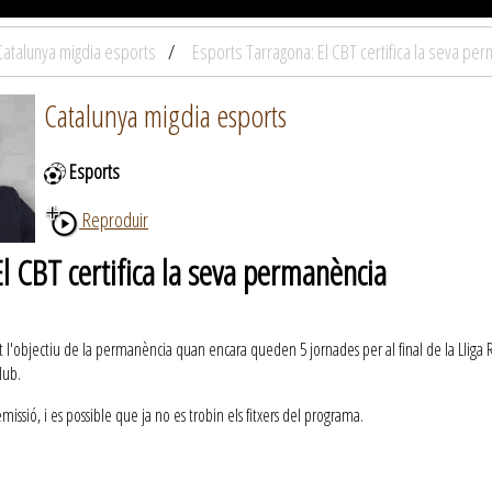
Catalunya migdia esports
Esports Tarragona: El CBT certifica la seva pe
Catalunya migdia esports
Esports
Reproduir
l CBT certifica la seva permanència
 l'objectiu de la permanència quan encara queden 5 jornades per al final de la Lliga Re
lub.
ssió, i es possible que ja no es trobin els fitxers del programa.