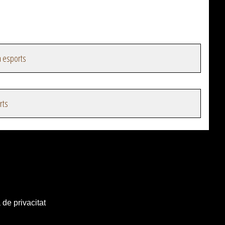
a esports
rts
 de privacitat