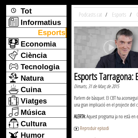
Tot
Podcasts.cat
Esports
Informatius
Esports
Economia
Ciència
Tecnologia
Esports Tarragona: E
Natura
Dimarts, 31 de Març de 2015
Cuina
Parlem de bàsquet. El CBT ha aconseguit
Viatges
una gran implicació en el projecte del c
Música
ALERTA:
Aquest programa ja no està en emi
Cultura
Reproduir episodi
Humor