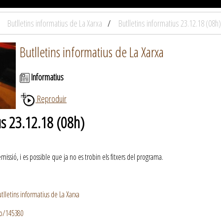
Butlletins informatius de La Xarxa
Butlletins informatius 23.12.18 (08h)
Butlletins informatius de La Xarxa
Informatius
Reproduir
us 23.12.18 (08h)
ssió, i es possible que ja no es trobin els fitxers del programa.
lletins informatius de La Xarxa
io/145380