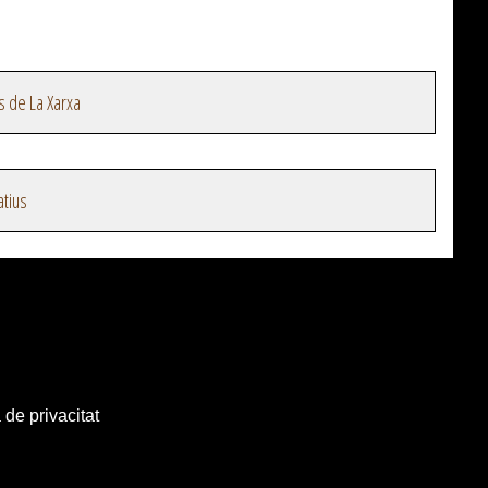
s de La Xarxa
atius
 de privacitat