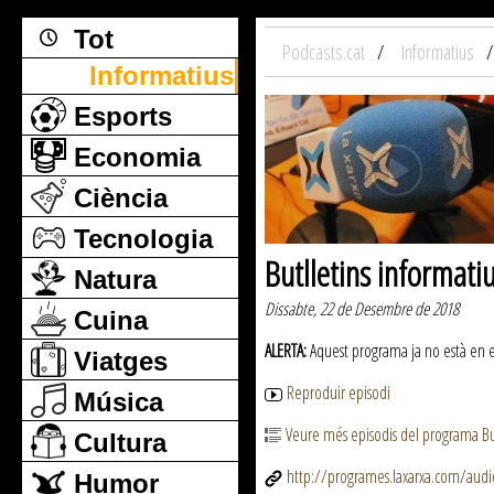
Tot
Podcasts.cat
Informatius
Informatius
Esports
Economia
Ciència
Tecnologia
Butlletins informati
Natura
Dissabte, 22 de Desembre de 2018
Cuina
ALERTA:
Aquest programa ja no està en emi
Viatges
Reproduir episodi
Música
Veure més episodis del programa But
Cultura
http://programes.laxarxa.com/aud
Humor