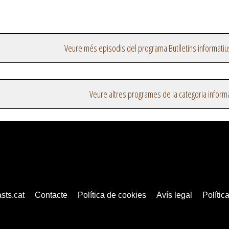
Veure més episodis del programa Butlletins informatiu
Veure altres programes de la categoria inform
sts.cat
Contacte
Política de cookies
Avís legal
Política