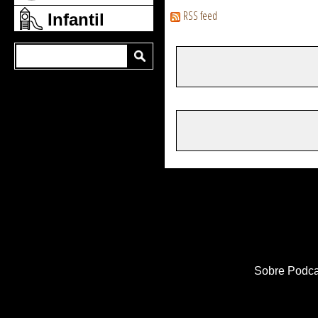
RSS feed
Infantil
Sobre Podca