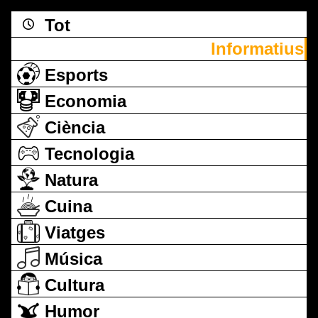
Tot
Informatius
Esports
Economia
Ciència
Tecnologia
Natura
Cuina
Viatges
Música
Cultura
Humor