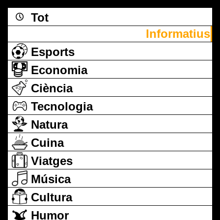
Tot
Informatius
Esports
Economia
Ciència
Tecnologia
Natura
Cuina
Viatges
Música
Cultura
Humor