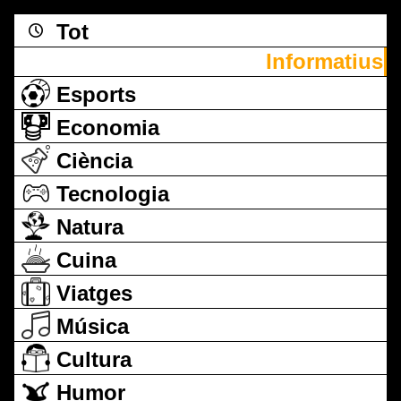
Tot
Informatius
Esports
Economia
Ciència
Tecnologia
Natura
Cuina
Viatges
Música
Cultura
Humor