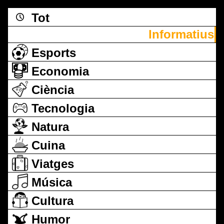
Tot
Informatius
Esports
Economia
Ciència
Tecnologia
Natura
Cuina
Viatges
Música
Cultura
Humor