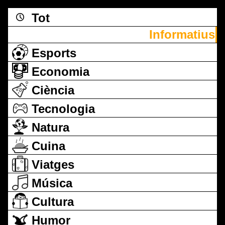
Tot
Informatius
Esports
Economia
Ciència
Tecnologia
Natura
Cuina
Viatges
Música
Cultura
Humor