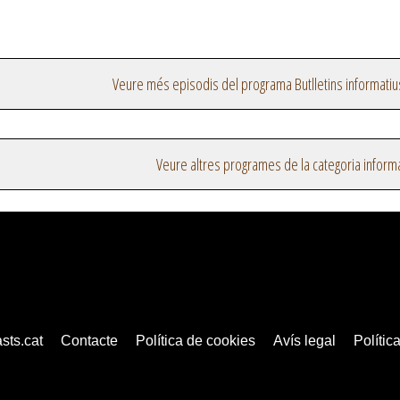
Veure més episodis del programa Butlletins informatiu
Veure altres programes de la categoria inform
sts.cat
Contacte
Política de cookies
Avís legal
Política