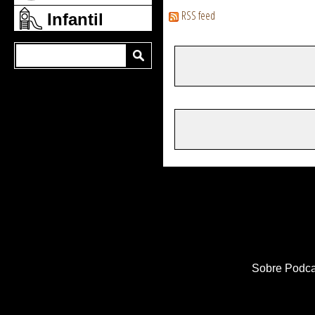
RSS feed
Infantil
Sobre Podca