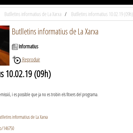
Butlletins informatius de La Xarxa
Butlletins informatius 10.02.19 (09h)
Butlletins informatius de La Xarxa
Informatius
Reproduir
us 10.02.19 (09h)
ssió, i es possible que ja no es trobin els fitxers del programa.
lletins informatius de La Xarxa
io/146750