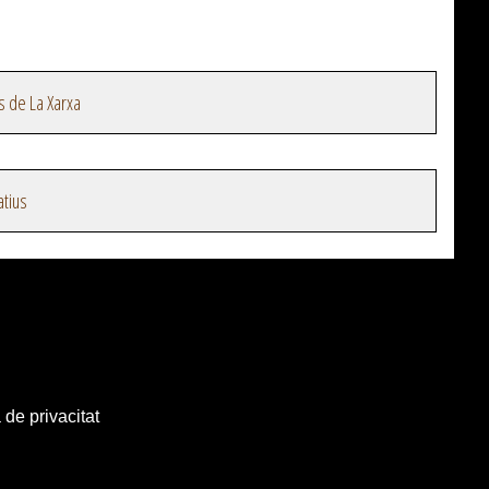
s de La Xarxa
atius
 de privacitat