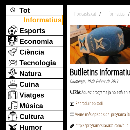
Tot
Podcasts.cat
Informatius
Informatius
Esports
Economia
Ciència
Tecnologia
Butlletins informati
Natura
Diumenge, 10 de Febrer de 2019
Cuina
ALERTA:
Aquest programa ja no està en emi
Viatges
Reproduir episodi
Música
Veure més episodis del programa But
Cultura
http://programes.laxarxa.com/aud
Humor