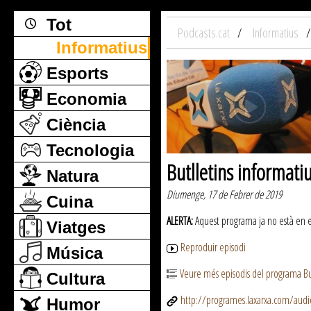
Tot
Podcasts.cat
Informatius
Informatius
Esports
Economia
Ciència
Tecnologia
Butlletins informati
Natura
Diumenge, 17 de Febrer de 2019
Cuina
ALERTA:
Aquest programa ja no està en emi
Viatges
Reproduir episodi
Música
Veure més episodis del programa But
Cultura
http://programes.laxarxa.com/aud
Humor