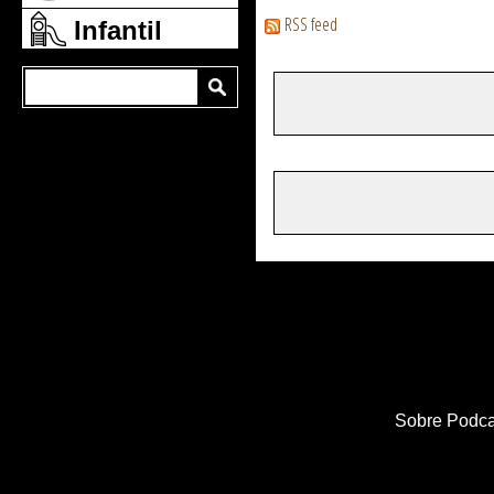
RSS feed
Infantil
Sobre Podca