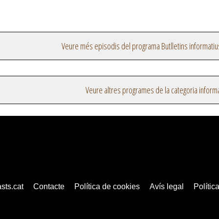
Veure més episodis del programa Butlletins informatiu
Veure altres programes de la categoria inform
sts.cat
Contacte
Política de cookies
Avís legal
Política