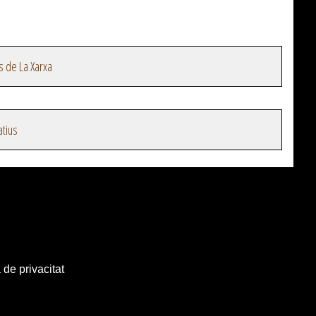
s de La Xarxa
atius
 de privacitat