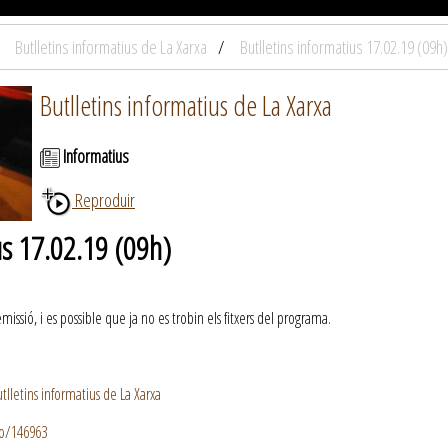
Butlletins informatius de La Xarxa
Butlletins informatius 17.02.19 (09h)
Butlletins informatius de La Xarxa
Informatius
Reproduir
us 17.02.19 (09h)
ssió, i es possible que ja no es trobin els fitxers del programa.
lletins informatius de La Xarxa
io/146963