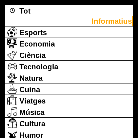
Tot
Informatius
Esports
Economia
Ciència
Tecnologia
Natura
Cuina
Viatges
Música
Cultura
Humor