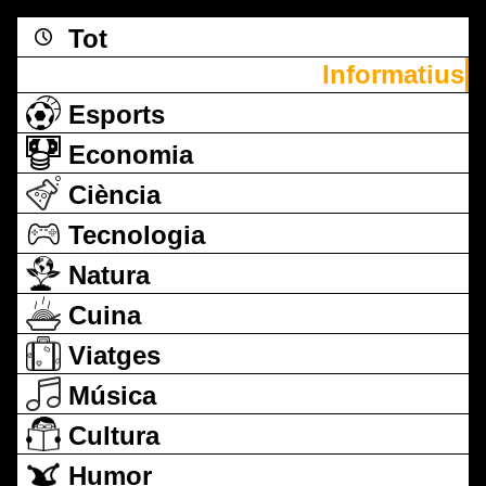
Tot
Informatius
Esports
Economia
Ciència
Tecnologia
Natura
Cuina
Viatges
Música
Cultura
Humor