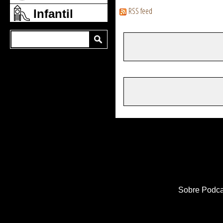
RSS feed
Infantil
Sobre Podca