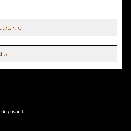
s de La Xarxa
atius
 de privacitat