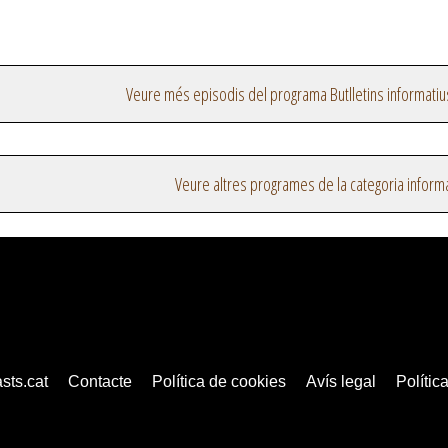
Veure més episodis del programa Butlletins informatiu
Veure altres programes de la categoria inform
sts.cat
Contacte
Política de cookies
Avís legal
Política