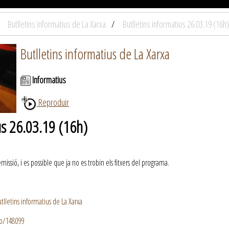
Butlletins informatius de La Xarxa
Butlletins informatius 26.03.19 (16h)
Butlletins informatius de La Xarxa
Informatius
Reproduir
us 26.03.19 (16h)
ssió, i es possible que ja no es trobin els fitxers del programa.
lletins informatius de La Xarxa
io/148099