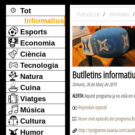
Tot
Podcasts.cat
Informatius
Informatius
Esports
Economia
Ciència
Tecnologia
Butlletins informati
Natura
Dimarts, 26 de Març de 2019
Cuina
ALERTA:
Aquest programa ja no està en emi
Viatges
Reproduir episodi
Música
Veure més episodis del programa But
Cultura
http://programes.laxarxa.com/aud
Humor