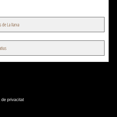
s de La Xarxa
atius
 de privacitat