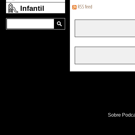
RSS feed
Infantil
Sobre Podca