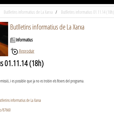
Butlletins informatius de La Xarxa
Butlletins informatius 01.11.14 (18h)
Butlletins informatius de La Xarxa
Informatius
Reproduir
us 01.11.14 (18h)
ssió, i es possible que ja no es trobin els fitxers del programa.
lletins informatius de La Xarxa
io/87660