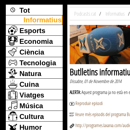
Tot
Podcasts.cat
Informatius
Informatius
Esports
Economia
Ciència
Tecnologia
Butlletins informati
Natura
Dissabte, 01 de Novembre de 2014
Cuina
ALERTA:
Aquest programa ja no està en emi
Viatges
Reproduir episodi
Música
Veure més episodis del programa But
Cultura
http://programes.laxarxa.com/aud
Humor