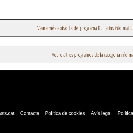
Veure més episodis del programa Butlletins informatiu
Veure altres programes de la categoria inform
sts.cat
Contacte
Política de cookies
Avís legal
Política