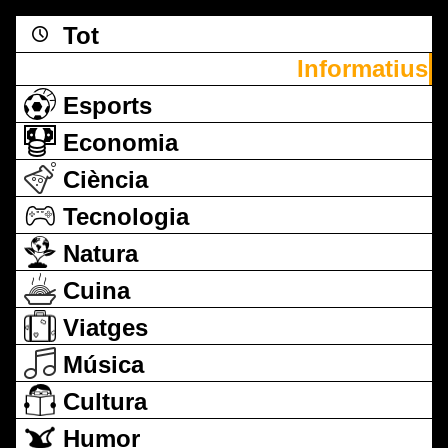
Tot
Informatius
Esports
Economia
Ciència
Tecnologia
Natura
Cuina
Viatges
Música
Cultura
Humor