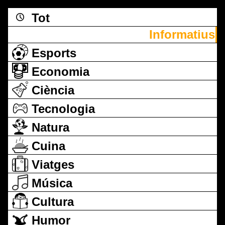
Tot
Informatius
Esports
Economia
Ciència
Tecnologia
Natura
Cuina
Viatges
Música
Cultura
Humor