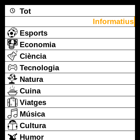
Tot
Informatius
Esports
Economia
Ciència
Tecnologia
Natura
Cuina
Viatges
Música
Cultura
Humor