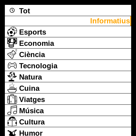
Tot
Informatius
Esports
Economia
Ciència
Tecnologia
Natura
Cuina
Viatges
Música
Cultura
Humor