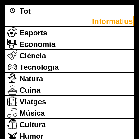
Tot
Informatius
Esports
Economia
Ciència
Tecnologia
Natura
Cuina
Viatges
Música
Cultura
Humor