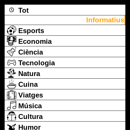
Tot
Informatius
Esports
Economia
Ciència
Tecnologia
Natura
Cuina
Viatges
Música
Cultura
Humor