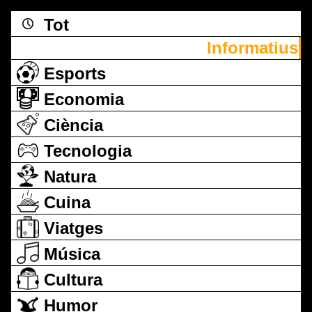
Tot
Informatius
Esports
Economia
Ciència
Tecnologia
Natura
Cuina
Viatges
Música
Cultura
Humor