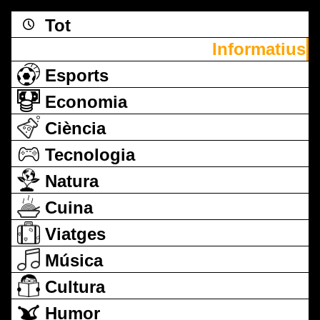
Tot
Informatius
Esports
Economia
Ciència
Tecnologia
Natura
Cuina
Viatges
Música
Cultura
Humor